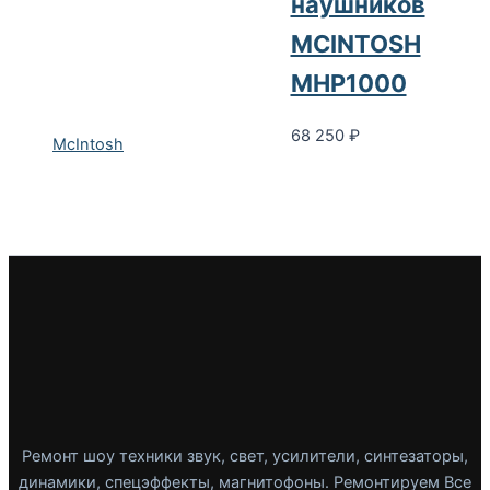
наушников
MCINTOSH
MHP1000
68 250
₽
McIntosh
Ремонт шоу техники звук, свет, усилители, синтезаторы,
динамики, спецэффекты, магнитофоны. Ремонтируем Все