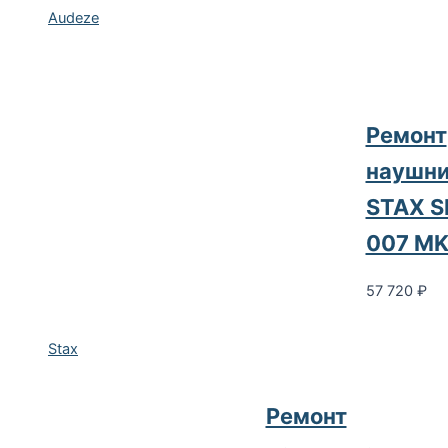
Audeze
Ремонт
наушни
STAX S
007 M
57 720
₽
Stax
Ремонт