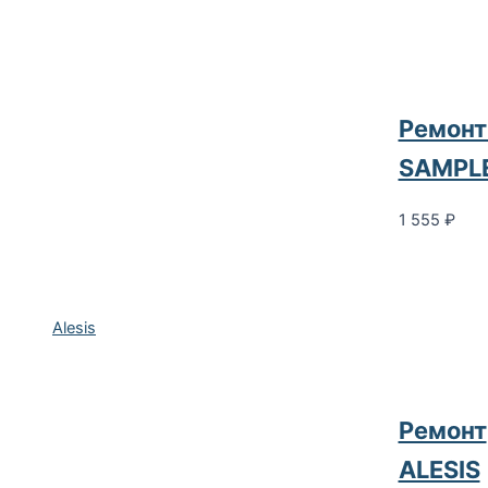
Ремонт
SAMPL
1 555
₽
Alesis
Ремонт
ALESIS