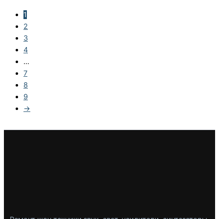
1
2
3
4
…
7
8
9
→