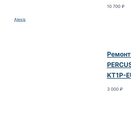
10 700
₽
Alesis
Ремонт
PERCU
KT1P-E
3 000
₽