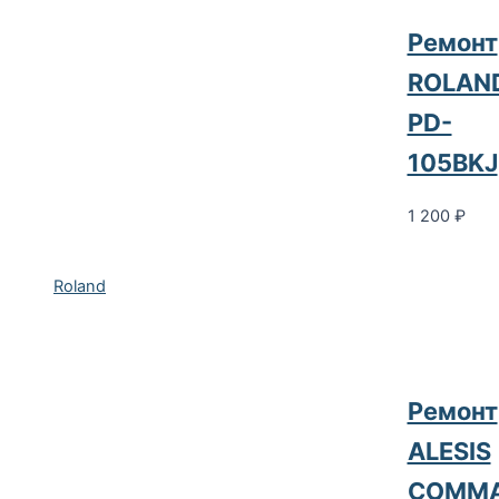
Ремонт
ROLAN
PD-
105BKJ
1 200
₽
Roland
Ремонт
ALESIS
COMM