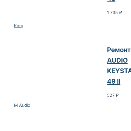
1 735
₽
Korg
Ремонт
AUDIO
KEYST
49 II
527
₽
M Audio