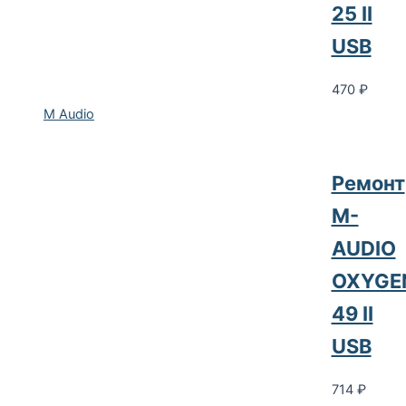
25 II
USB
470
₽
M Audio
Ремонт
M-
AUDIO
OXYGE
49 II
USB
714
₽