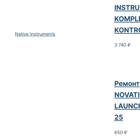
INSTR
KOMPL
KONTR
Native Instruments
3 740
₽
Ремонт
NOVAT
LAUNC
25
650
₽