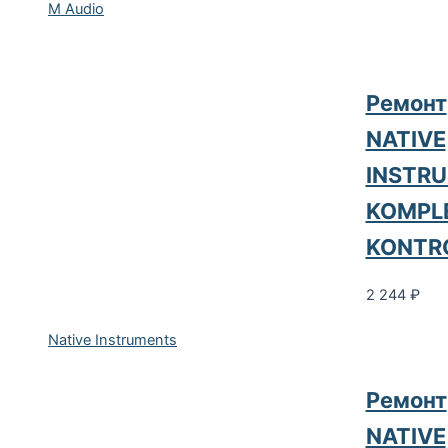
M Audio
Ремонт
NATIVE
INSTR
KOMPL
KONTR
2 244
₽
Native Instruments
Ремонт
NATIVE