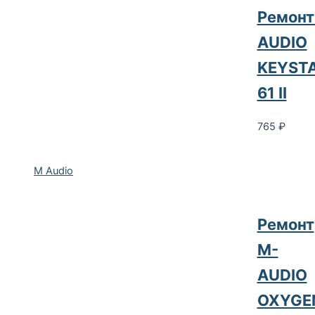
Ремонт
AUDIO
KEYST
61 II
765
₽
M Audio
Ремонт
M-
AUDIO
OXYGE