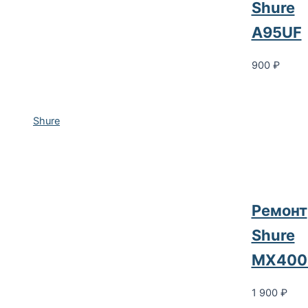
Shure
A95UF
900
₽
Shure
Ремонт
Shure
MX400
1 900
₽