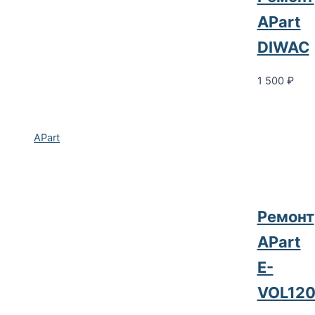
APart
DIWAC
1 500
₽
APart
Ремонт
APart
E-
VOL12