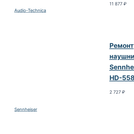
11 877
₽
Audio-Technica
Ремонт
наушни
Sennhe
HD-55
2 727
₽
Sennheiser