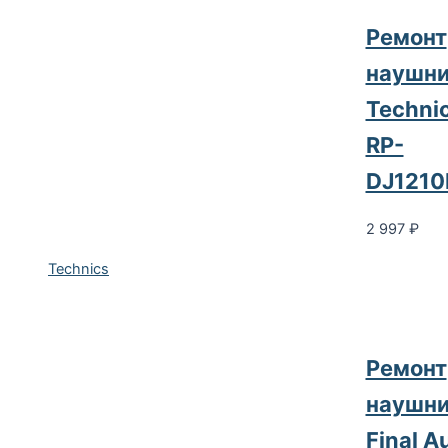
Ремонт
наушни
Techni
RP-
DJ1210
2 997
₽
Technics
Ремонт
наушни
Final A