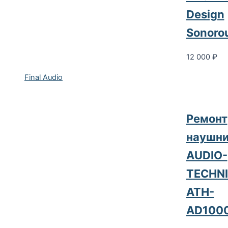
Design
Sonoro
12 000
₽
Final Audio
Ремонт
наушни
AUDIO-
TECHN
ATH-
AD100