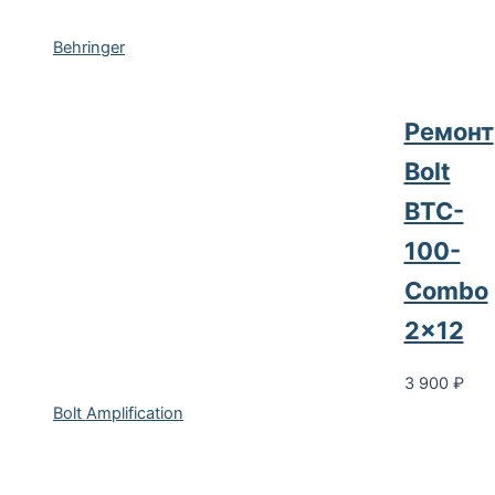
Behringer
Ремонт
Bolt
BTC-
100-
Combo
2×12
3 900
₽
Bolt Amplification