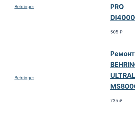
PRO
Behringer
DI4000
505
₽
Ремонт
BEHRIN
ULTRAL
Behringer
MS800
735
₽