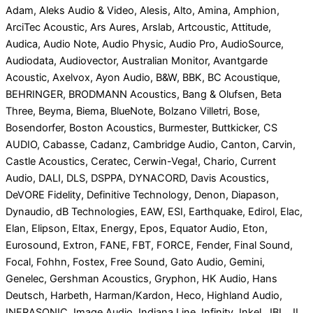
Adam, Aleks Audio & Video, Alesis, Alto, Amina, Amphion,
ArciTec Acoustic, Ars Aures, Arslab, Artcoustic, Attitude,
Audica, Audio Note, Audio Physic, Audio Pro, AudioSource,
Audiodata, Audiovector, Australian Monitor, Avantgarde
Acoustic, Axelvox, Ayon Audio, B&W, BBK, BC Acoustique,
BEHRINGER, BRODMANN Acoustics, Bang & Olufsen, Beta
Three, Beyma, Biema, BlueNote, Bolzano Villetri, Bose,
Bosendorfer, Boston Acoustics, Burmester, Buttkicker, CS
AUDIO, Cabasse, Cadanz, Cambridge Audio, Canton, Carvin,
Castle Acoustics, Ceratec, Cerwin-Vega!, Chario, Current
Audio, DALI, DLS, DSPPA, DYNACORD, Davis Acoustics,
DeVORE Fidelity, Definitive Technology, Denon, Diapason,
Dynaudio, dB Technologies, EAW, ESI, Earthquake, Edirol, Elac,
Elan, Elipson, Eltax, Energy, Epos, Equator Audio, Eton,
Eurosound, Extron, FANE, FBT, FORCE, Fender, Final Sound,
Focal, Fohhn, Fostex, Free Sound, Gato Audio, Gemini,
Genelec, Gershman Acoustics, Gryphon, HK Audio, Hans
Deutsch, Harbeth, Harman/Kardon, Heco, Highland Audio,
INFRASONIC, Image Audio, Indiana Line, Infinity, Inkel, JBL, JL