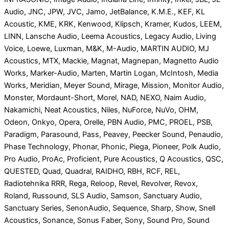
Audio, JNC, JPW, JVC, Jamo, JetBalance, K.M.E., KEF, KL
Acoustic, KME, KRK, Kenwood, Klipsch, Kramer, Kudos, LEEM,
LINN, Lansche Audio, Leema Acoustics, Legacy Audio, Living
Voice, Loewe, Luxman, M&K, M-Audio, MARTIN AUDIO, MJ
Acoustics, MTX, Mackie, Magnat, Magnepan, Magnetto Audio
Works, Marker-Audio, Marten, Martin Logan, McIntosh, Media
Works, Meridian, Meyer Sound, Mirage, Mission, Monitor Audio,
Monster, Mordaunt-Short, Morel, NAD, NEXO, Naim Audio,
Nakamichi, Neat Acoustics, Niles, NuForce, NuVo, OHM,
Odeon, Onkyo, Opera, Orelle, PBN Audio, PMC, PROEL, PSB,
Paradigm, Parasound, Pass, Peavey, Peecker Sound, Penaudio,
Phase Technology, Phonar, Phonic, Piega, Pioneer, Polk Audio,
Pro Audio, ProAc, Proficient, Pure Acoustics, Q Acoustics, QSC,
QUESTED, Quad, Quadral, RAIDHO, RBH, RCF, REL,
Radiotehnika RRR, Rega, Reloop, Revel, Revolver, Revox,
Roland, Russound, SLS Audio, Samson, Sanctuary Audio,
Sanctuary Series, SenonAudio, Sequence, Sharp, Show, Snell
Acoustics, Sonance, Sonus Faber, Sony, Sound Pro, Sound