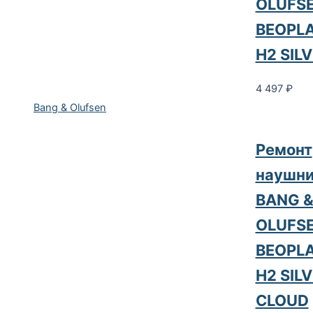
OLUFS
BEOPL
H2 SIL
4 497
₽
Bang & Olufsen
Ремонт
наушни
BANG 
OLUFS
BEOPL
H2 SIL
CLOUD