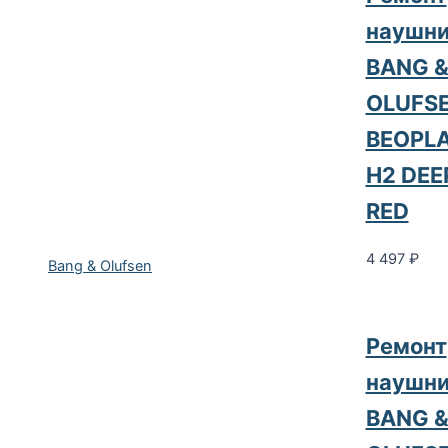
наушни
BANG 
OLUFS
BEOPL
H2 DEE
RED
4 497
₽
Bang & Olufsen
Ремонт
наушни
BANG 