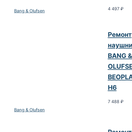
4 497
₽
Bang & Olufsen
Ремонт
наушни
BANG 
OLUFS
BEOPL
H6
7 488
₽
Bang & Olufsen