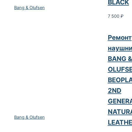
BLACK
Bang & Olufsen
7 500
₽
Ремонт
наушни
BANG 
OLUFS
BEOPLA
2ND
GENER
NATUR
Bang & Olufsen
LEATH