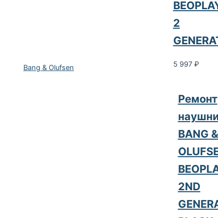
BEOPLA
2
GENERA
5 997
₽
Bang & Olufsen
Ремонт
наушни
BANG 
OLUFS
BEOPLA
2ND
GENER