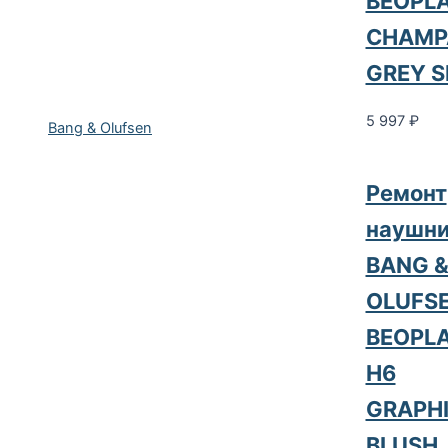
BEOPLA
CHAMP
GREY S
5 997
₽
Bang & Olufsen
Ремонт
наушни
BANG 
OLUFS
BEOPL
H6
GRAPH
BLUSH