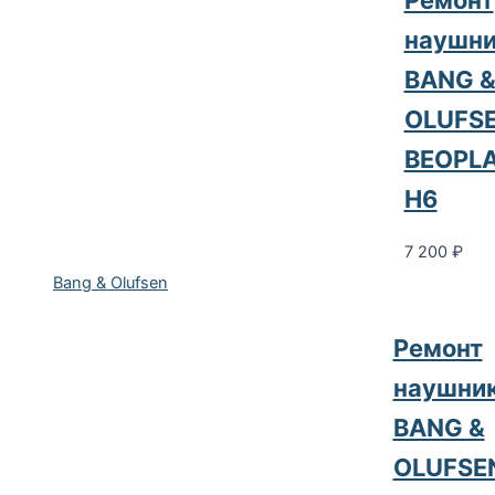
Ремонт
наушни
BANG 
OLUFS
BEOPL
H6
7 200
₽
Bang & Olufsen
Ремонт
наушни
BANG &
OLUFSE