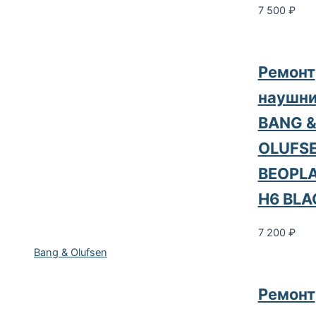
7 500
₽
Ремонт
наушни
BANG 
OLUFS
BEOPL
H6 BLA
7 200
₽
Bang & Olufsen
Ремонт