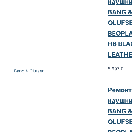
наушни
BANG 
OLUFS
BEOPL
H6 BLA
LEATH
5 997
₽
Bang & Olufsen
Ремонт
наушни
BANG 
OLUFS