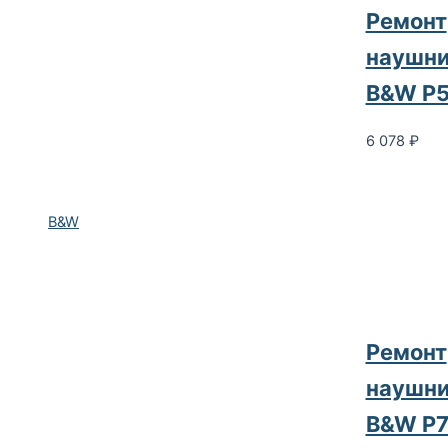
Ремонт
наушни
B&W P
6 078
₽
B&W
Ремонт
наушни
B&W P