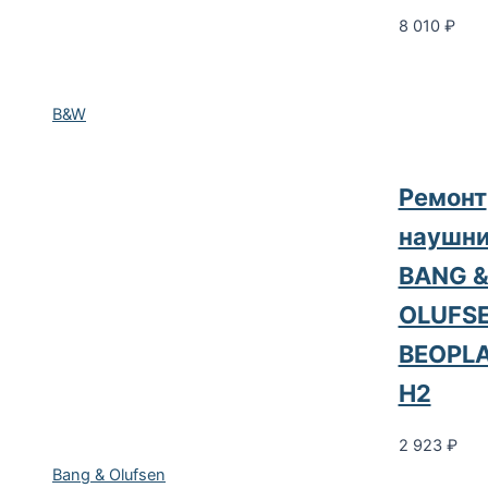
8 010
₽
B&W
Ремонт
наушни
BANG 
OLUFS
BEOPL
H2
2 923
₽
Bang & Olufsen