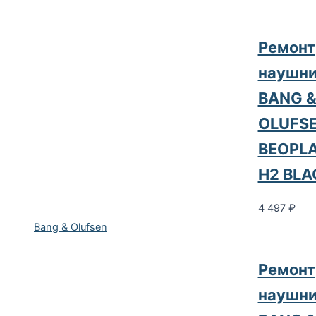
Ремонт
наушни
BANG 
OLUFS
BEOPL
H2 BLA
4 497
₽
Bang & Olufsen
Ремонт
наушни