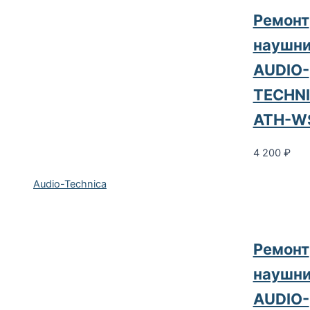
Ремонт
наушни
AUDIO-
TECHN
ATH-W
4 200
₽
Audio-Technica
Ремонт
наушни
AUDIO-