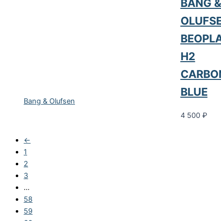
BANG 
OLUFS
BEOPL
H2
CARBO
BLUE
Bang & Olufsen
4 500
₽
←
1
2
3
…
58
59