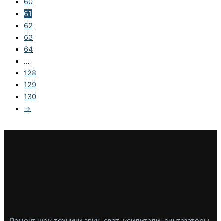
60
61
62
63
64
…
128
129
130
→
Ремонт шоу техники звук, свет, усилители, синтезаторы,