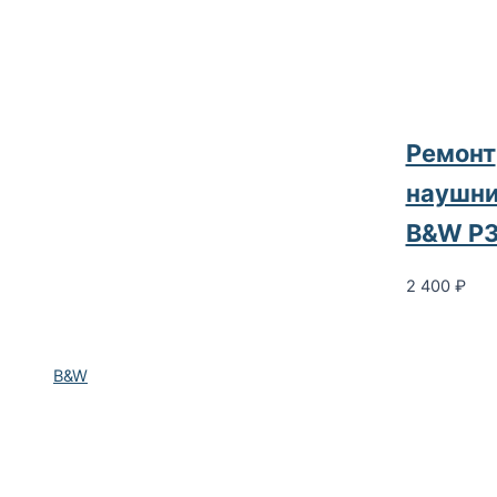
Ремонт
наушни
B&W P
2 400
₽
B&W