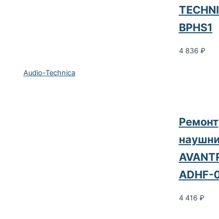
TECHN
BPHS1
4 836
₽
Audio-Technica
Ремонт
наушни
AVANT
ADHF-
4 416
₽