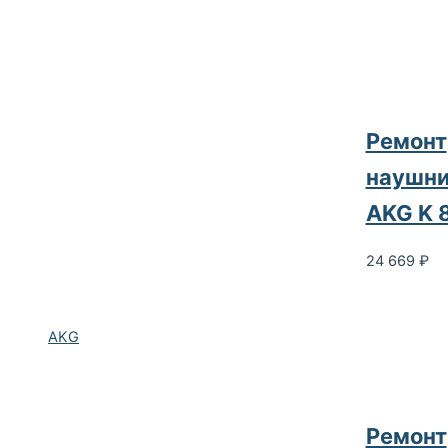
Ремонт
наушни
AKG K 
24 669
₽
AKG
Ремонт