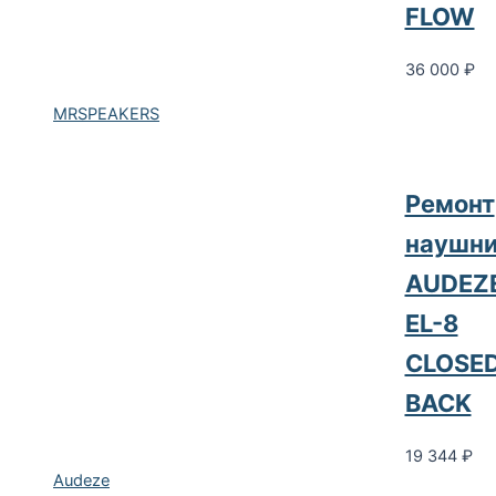
FLOW
36 000
₽
MRSPEAKERS
Ремонт
наушни
AUDEZ
EL-8
CLOSE
BACK
19 344
₽
Audeze