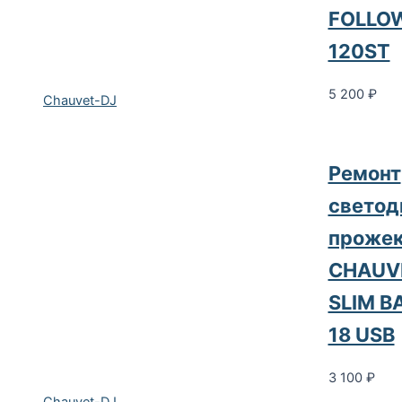
FOLLO
120ST
5 200
₽
Chauvet-DJ
Ремонт
светод
прожек
CHAUV
SLIM B
18 USB
3 100
₽