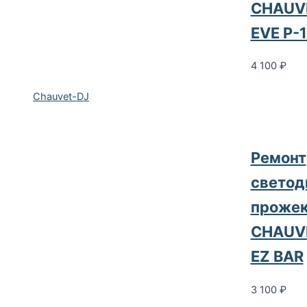
CHAUV
EVE P-
4 100
₽
Chauvet-DJ
Ремонт
светод
прожек
CHAUV
EZ BAR
3 100
₽