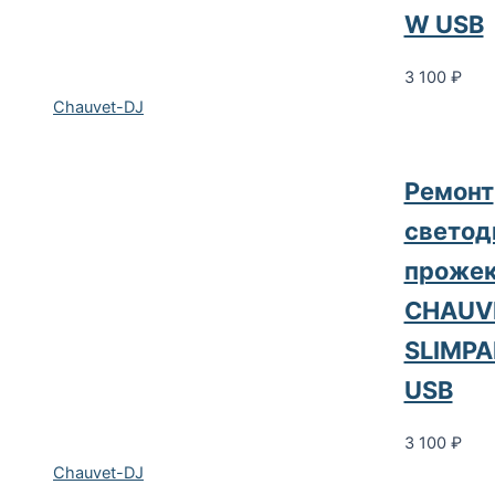
W USB
3 100
₽
Chauvet-DJ
Ремонт
светод
прожек
CHAUV
SLIMPA
USB
3 100
₽
Chauvet-DJ