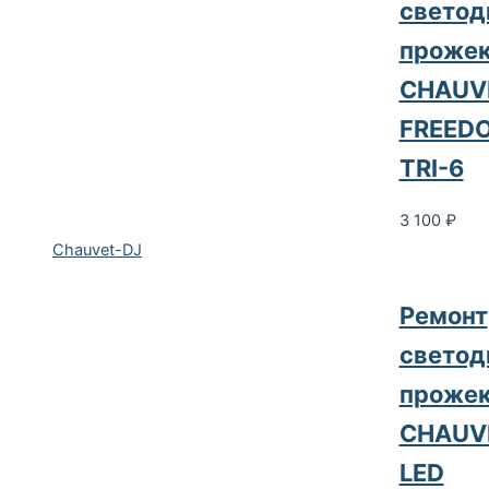
светод
прожек
CHAUV
FREED
TRI-6
3 100
₽
Chauvet-DJ
Ремонт
светод
прожек
CHAUV
LED