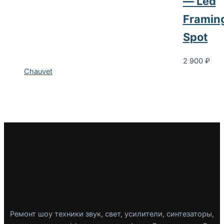
— Led
Framin
Spot
2 900
₽
Chauvet
Ремонт шоу техники звук, свет, усилители, синтезаторы,