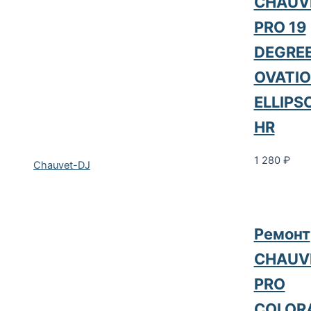
CHAUV
PRO 19
DEGRE
OVATI
ELLIPS
HR
1 280
₽
Chauvet-DJ
Ремонт
CHAUV
PRO
COLOR