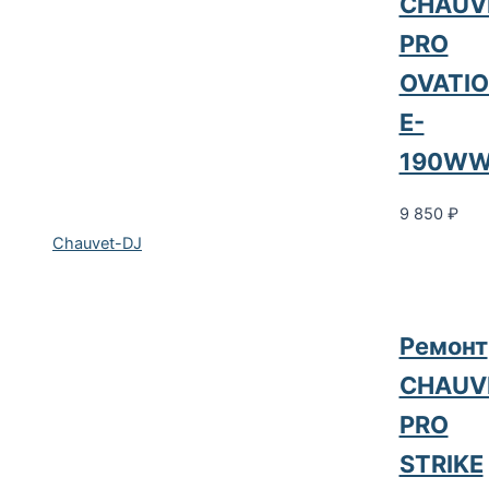
CHAUV
PRO
OVATI
E-
190WW
9 850
₽
Chauvet-DJ
Ремонт
CHAUV
PRO
STRIKE