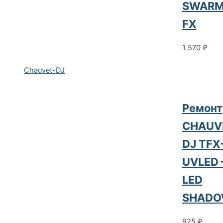
SWARM
FX
1 570
₽
Chauvet-DJ
Ремонт
CHAUV
DJ TFX
UVLED
LED
SHAD
925
₽