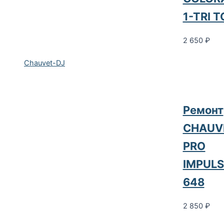
1-TRI 
2 650
₽
Chauvet-DJ
Ремонт
CHAUV
PRO
IMPULS
648
2 850
₽