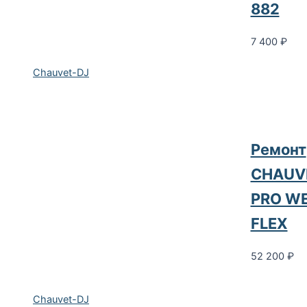
882
7 400
₽
Chauvet-DJ
Ремонт
CHAUV
PRO WE
FLEX
52 200
₽
Chauvet-DJ