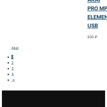
PRO M
ELEME
USB
930
₽
Akai
1
2
3
4
→