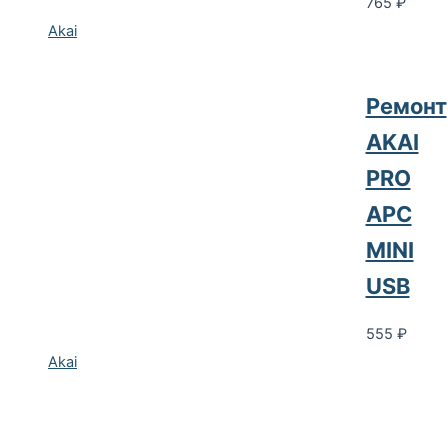
765
₽
Akai
Ремонт
AKAI
PRO
APC
MINI
USB
555
₽
Akai