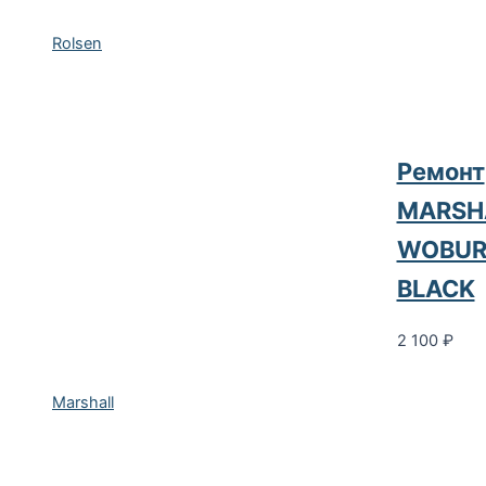
Rolsen
Ремонт
MARSH
WOBUR
BLACK
2 100
₽
Marshall