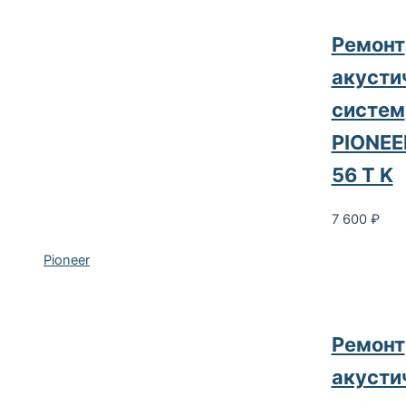
Pемонт
акусти
систем
PIONEE
56 T K
7 600
₽
Pioneer
Pемонт
акусти