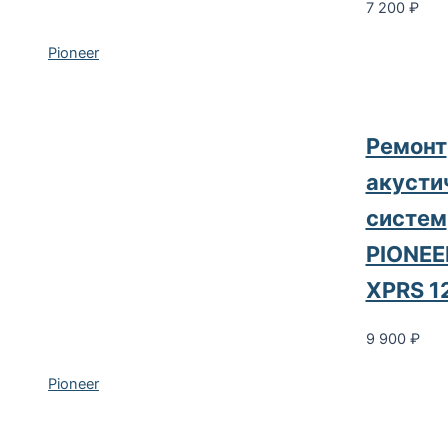
7 200
₽
Pioneer
Pемонт
акусти
систем
PIONEE
XPRS 1
9 900
₽
Pioneer