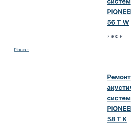
систем
PIONEE
56 T W
7 600
₽
Pioneer
Pемонт
акусти
систем
PIONEE
58 T K