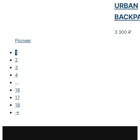
URBAN
BACKP
3 300
₽
Pioneer
1
2
3
4
…
16
17
18
→