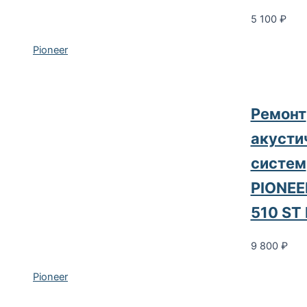
5 100
₽
Pioneer
Pемонт
акусти
систем
PIONEE
510 ST 
9 800
₽
Pioneer