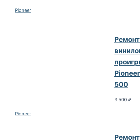
Pioneer
Ремонт
винило
проигр
Pioneer
500
3 500
₽
Pioneer
Ремонт