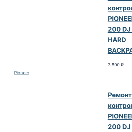
контро
PIONEE
200 DJ
HARD
BACKP
3 800
₽
Pioneer
Ремонт
контро
PIONEE
200 DJ