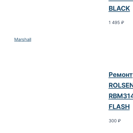
BLACK
1 495
₽
Marshall
Ремонт
ROLSE
RBM31
FLASH
300
₽