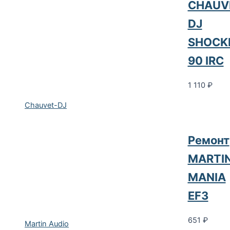
CHAUV
DJ
SHOCK
90 IRC
1 110
₽
Chauvet-DJ
Ремонт
MARTI
MANIA
EF3
651
₽
Martin Audio