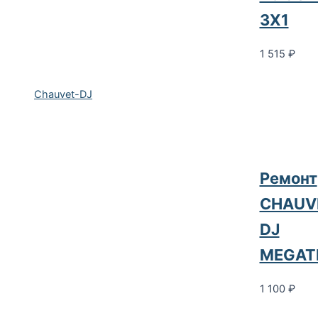
3X1
1 515
₽
Chauvet-DJ
Ремонт
CHAUV
DJ
MEGAT
1 100
₽