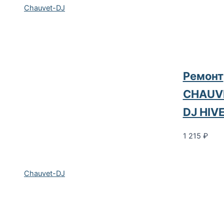
Chauvet-DJ
Ремонт
CHAUV
DJ HIV
1 215
₽
Chauvet-DJ