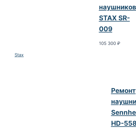
наушнико
STAX SR-
009
105 300
₽
Stax
Ремонт
наушни
Sennhe
HD-55