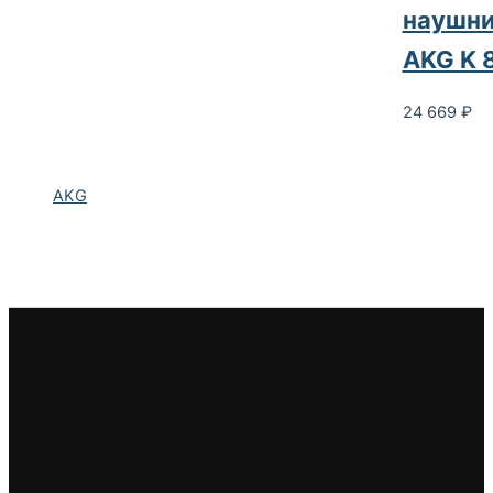
наушни
AKG K 
24 669
₽
AKG