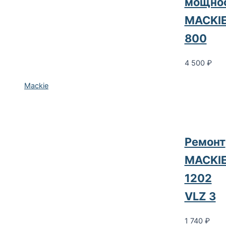
мощно
MACKI
800
4 500
₽
Mackie
Ремонт
MACKI
1202
VLZ 3
1 740
₽