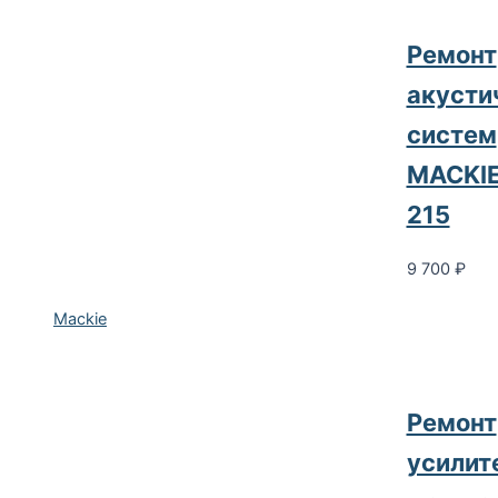
Pемонт
акусти
систем
MACKIE
215
9 700
₽
Mackie
Pемонт
усилит