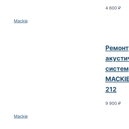
4 600
₽
Mackie
Pемонт
акусти
систем
MACKIE
212
9 900
₽
Mackie