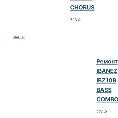
CHORUS
735
₽
Ibanez
Ремонт
IBANEZ
IBZ10B
BASS
COMB
270
₽