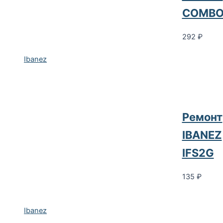
COMB
292
₽
Ibanez
Ремонт
IBANEZ
IFS2G
135
₽
Ibanez