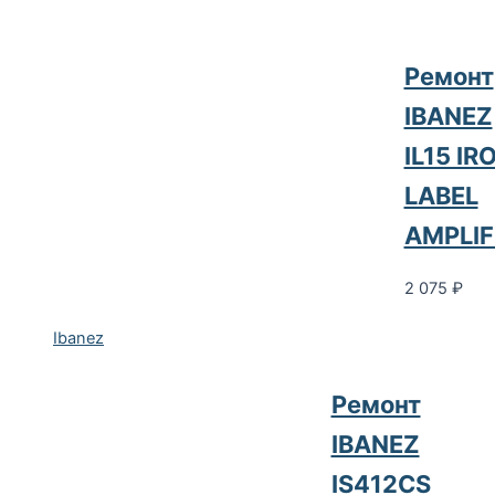
Ремонт
IBANEZ
IL15 IR
LABEL
AMPLIF
2 075
₽
Ibanez
Ремонт
IBANEZ
IS412CS