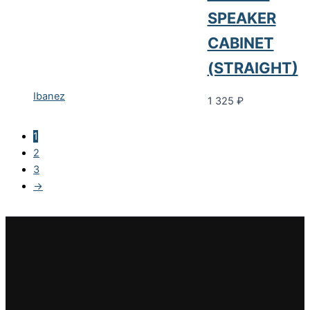
SPEAKER
CABINET
(STRAIGHT)
Ibanez
1 325
₽
1
2
3
→