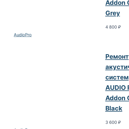
Addon 
Grey
4 800
₽
AudioPro
Pемонт
акусти
систем
AUDIO 
Addon 
Black
3 600
₽