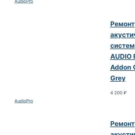
AudioPro
Pемонт
акусти
систем
AUDIO 
Addon 
Grey
4 200
₽
AudioPro
Pемонт
акусти