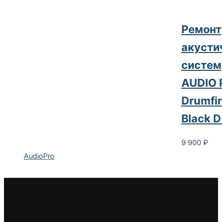
Pемонт
акусти
систем
AUDIO 
Drumfir
Black D
9 900
₽
AudioPro