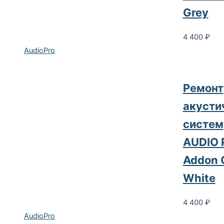
Grey
4 400
₽
AudioPro
Pемонт
акусти
систем
AUDIO 
Addon 
White
4 400
₽
AudioPro