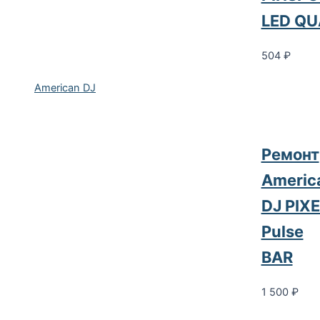
LED Q
504
₽
American DJ
Ремонт
Americ
DJ PIXE
Pulse
BAR
1 500
₽