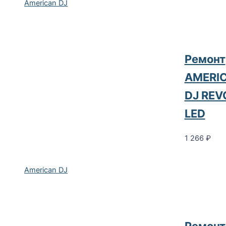
American DJ
Ремонт
AMERI
DJ REV
LED
1 266
₽
American DJ