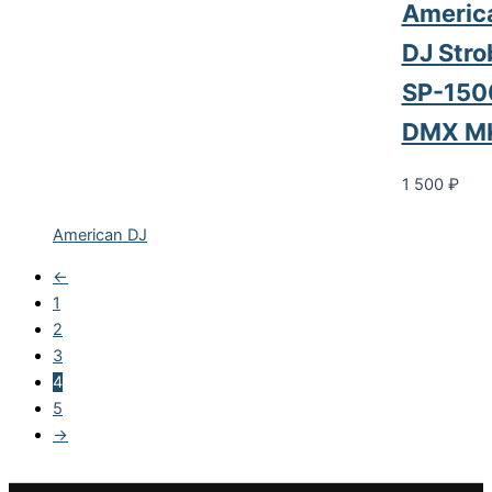
Americ
DJ Stro
SP-150
DMX MK
1 500
₽
American DJ
←
1
2
3
4
5
→