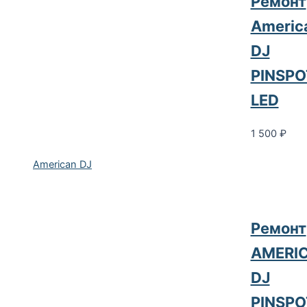
Ремонт
Americ
DJ
PINSPO
LED
1 500
₽
American DJ
Ремонт
AMERI
DJ
PINSPO