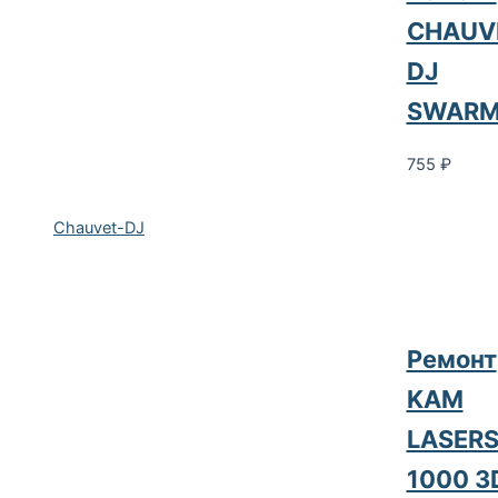
CHAUV
DJ
SWARM
755
₽
Chauvet-DJ
Ремонт
KAM
LASER
1000 3