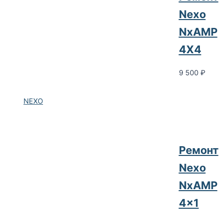
Nexo
NxAMP
4X4
9 500
₽
NEXO
Ремонт
Nexo
NxAMP
4×1