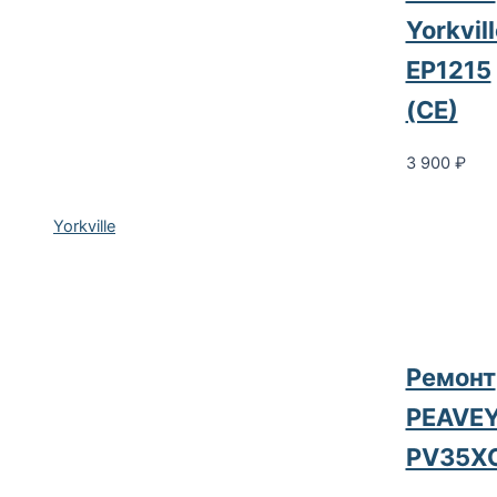
Yorkvil
EP1215
(CE)
3 900
₽
Yorkville
Ремонт
PEAVE
PV35X