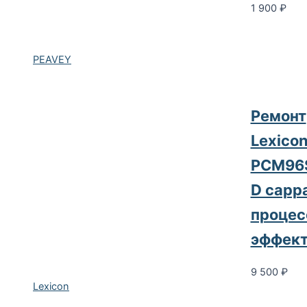
1 900
₽
PEAVEY
Ремонт
Lexico
PCM96
D сарр
процес
эффект
9 500
₽
Lexicon