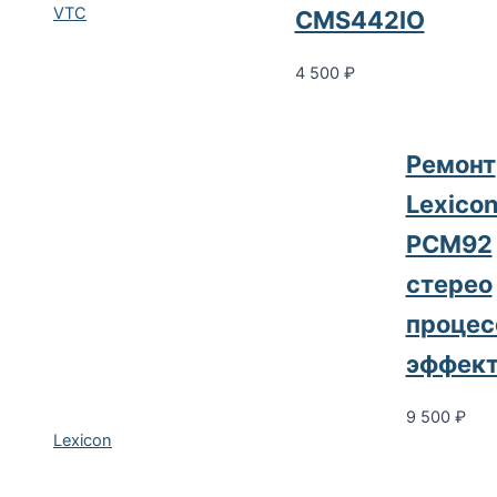
VTC
CMS442IO
4 500
₽
Ремонт
Lexico
PCM92
стерео
процес
эффект
9 500
₽
Lexicon