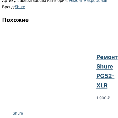
Артикул:
abeb2f3dbc6a
Категория:
Ремонт микрофонов
Бренд:
Shure
Похожие
Ремонт
Shure
PG52-
XLR
1 900
₽
Shure