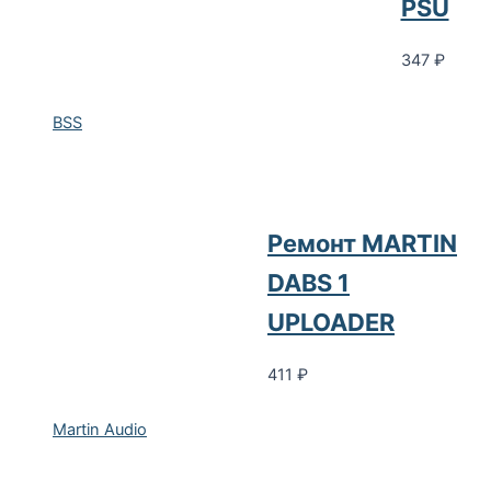
PSU
347
₽
BSS
Ремонт MARTIN
DABS 1
UPLOADER
411
₽
Martin Audio