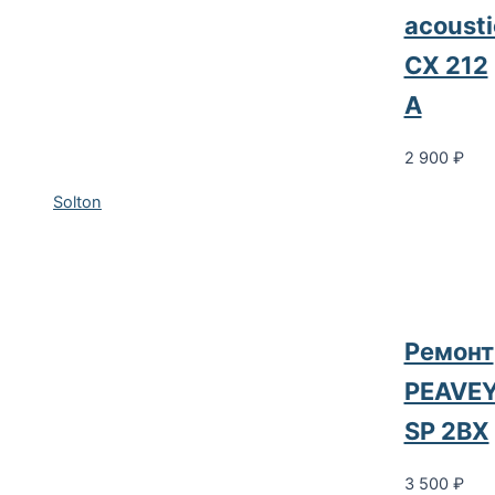
acousti
CX 212
A
2 900
₽
Solton
Ремонт
PEAVE
SP 2BX
3 500
₽