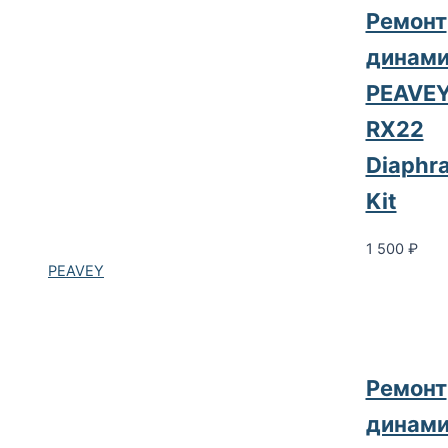
Ремонт
динами
PEAVE
RX22
Diaphr
Kit
1 500
₽
PEAVEY
Ремонт
динами