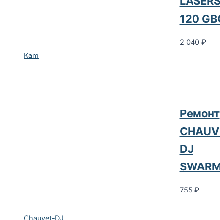
LASER
120 GB
2 040
₽
Kam
Ремонт
CHAUV
DJ
SWARM
755
₽
Chauvet-DJ