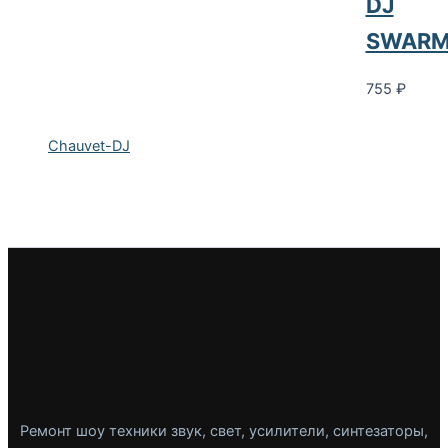
DJ
SWARM
755
₽
Chauvet-DJ
Ремонт шоу техники звук, свет, усилители, синтезаторы,