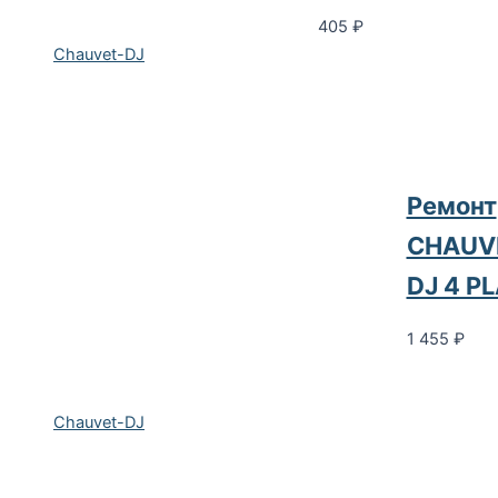
405
₽
Chauvet-DJ
Ремонт
CHAUV
DJ 4 P
1 455
₽
Chauvet-DJ