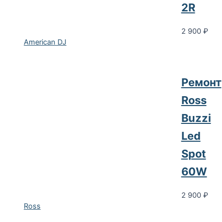
2R
2 900
₽
American DJ
Ремонт
Ross
Buzzi
Led
Spot
60W
2 900
₽
Ross