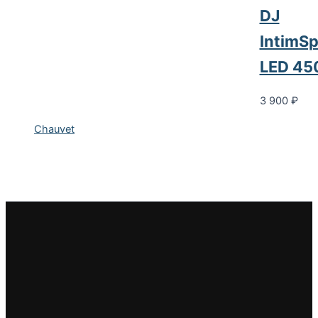
DJ
IntimSp
LED 45
3 900
₽
Chauvet