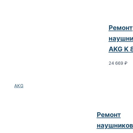
Ремонт
наушни
AKG K 
24 669
₽
AKG
Ремонт
наушнико