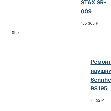
STAX SR-
009
105 300
₽
Stax
Ремонт
наушни
Sennhe
RS195
7 452
₽