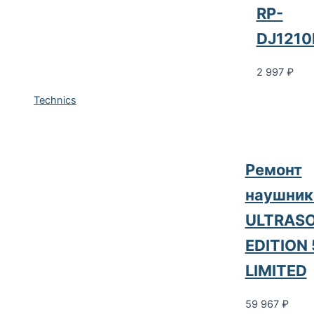
RP-
DJ1210
2 997
₽
Technics
Ремонт
наушник
ULTRAS
EDITION 
LIMITED
59 967
₽