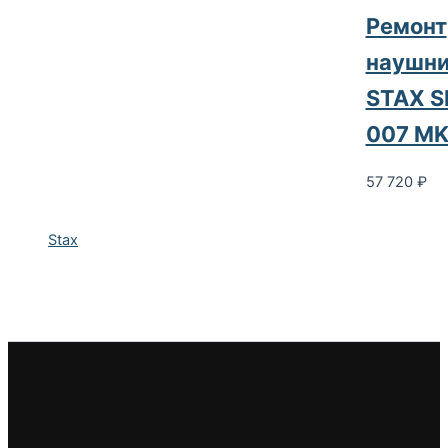
Ремонт
наушни
STAX S
007 M
57 720
₽
Stax