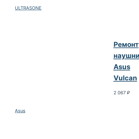
ULTRASONE
Ремонт
наушни
Asus
Vulcan
2 067
₽
Asus