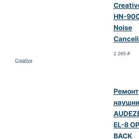
Creativ
HN-90
Noise
Cancel
2 265
₽
Creative
Ремонт
наушни
AUDEZ
EL-8 O
BACK