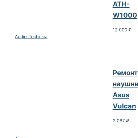
ATH-
W1000
12 000
₽
Audio-Technica
Ремонт
наушни
Asus
Vulcan
2 067
₽