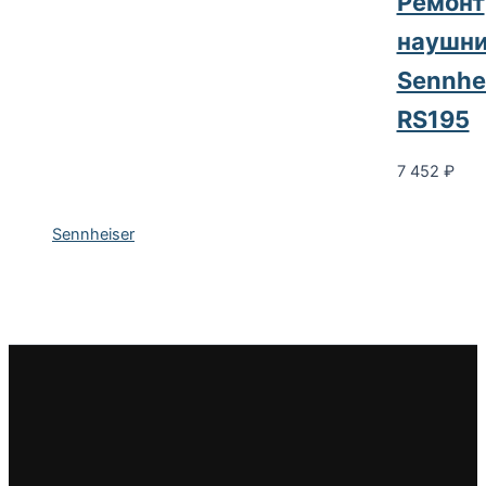
Ремонт
наушни
Sennhe
RS195
7 452
₽
Sennheiser