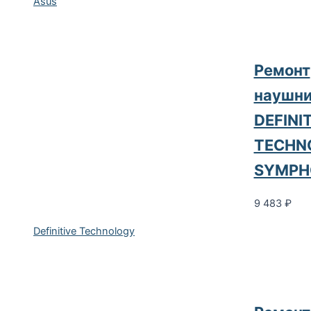
Asus
Ремонт
наушни
DEFINI
TECHN
SYMPH
9 483
₽
Definitive Technology