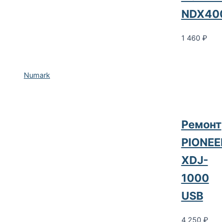
NDX40
1 460
₽
Numark
Ремонт
PIONEE
XDJ-
1000
USB
4 250
₽