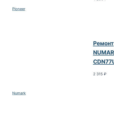
Pioneer
Ремонт
NUMAR
CDN77
2 315
₽
Numark