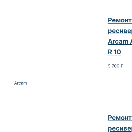
Ремонт
ресиве
Arcam 
R 10
9 700
₽
Arcam
Ремонт
ресиве