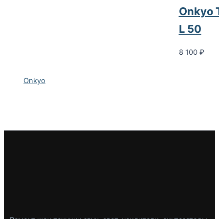
Onkyo 
L 50
8 100
₽
Onkyo