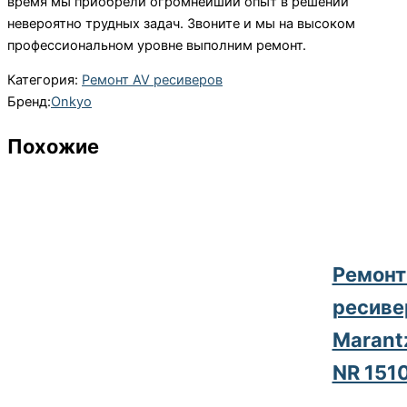
время мы приобрели огромнейший опыт в решении
невероятно трудных задач. Звоните и мы на высоком
профессиональном уровне выполним ремонт.
Категория:
Ремонт AV ресиверов
Бренд:
Onkyo
Похожие
Ремонт
ресиве
Marant
NR 151