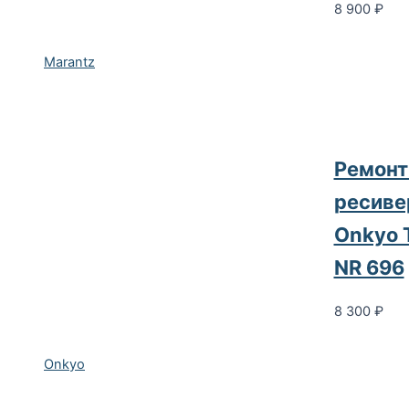
8 900
₽
Marantz
Ремонт
ресиве
Onkyo 
NR 696
8 300
₽
Onkyo