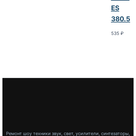
ES
380.5
535
₽
Ремонт шоу техники звук, свет, усилители, синтезаторы,