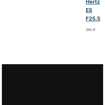
Hertz
ES
F25.5
360
₽