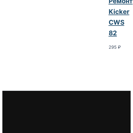
Ремонт
Kicker
CWS
82
295
₽