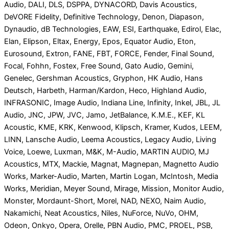
Audio, DALI, DLS, DSPPA, DYNACORD, Davis Acoustics,
DeVORE Fidelity, Definitive Technology, Denon, Diapason,
Dynaudio, dB Technologies, EAW, ESI, Earthquake, Edirol, Elac,
Elan, Elipson, Eltax, Energy, Epos, Equator Audio, Eton,
Eurosound, Extron, FANE, FBT, FORCE, Fender, Final Sound,
Focal, Fohhn, Fostex, Free Sound, Gato Audio, Gemini,
Genelec, Gershman Acoustics, Gryphon, HK Audio, Hans
Deutsch, Harbeth, Harman/Kardon, Heco, Highland Audio,
INFRASONIC, Image Audio, Indiana Line, Infinity, Inkel, JBL, JL
Audio, JNC, JPW, JVC, Jamo, JetBalance, K.M.E., KEF, KL
Acoustic, KME, KRK, Kenwood, Klipsch, Kramer, Kudos, LEEM,
LINN, Lansche Audio, Leema Acoustics, Legacy Audio, Living
Voice, Loewe, Luxman, M&K, M-Audio, MARTIN AUDIO, MJ
Acoustics, MTX, Mackie, Magnat, Magnepan, Magnetto Audio
Works, Marker-Audio, Marten, Martin Logan, McIntosh, Media
Works, Meridian, Meyer Sound, Mirage, Mission, Monitor Audio,
Monster, Mordaunt-Short, Morel, NAD, NEXO, Naim Audio,
Nakamichi, Neat Acoustics, Niles, NuForce, NuVo, OHM,
Odeon, Onkyo, Opera, Orelle, PBN Audio, PMC, PROEL, PSB,