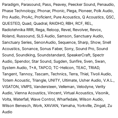
Paradigm, Parasound, Pass, Peavey, Peecker Sound, Penaudio,
Phase Technology, Phonar, Phonic, Piega, Pioneer, Polk Audio,
Pro Audio, ProAc, Proficient, Pure Acoustics, Q Acoustics, QSC,
QUESTED, Quad, Quadral, RAIDHO, RBH, RCF, REL,
Radiotehnika RRR, Rega, Reloop, Revel, Revolver, Revox,
Roland, Russound, SLS Audio, Samson, Sanctuary Audio,
Sanctuary Series, SenonAudio, Sequence, Sharp, Show, Snell
Acoustics, Sonance, Sonus Faber, Sony, Sound Pro, Sound
Sound, Soundking, Soundstandard, SpeakerCraft, Spectr
Audio, Spendor, Star Sound, Sugden, Sunfire, Sven, Swan,
System Audio, T+A, TAPCO, TC-Helicon, TEAC, TRIAD,
Tangent, Tannoy, Tascam, Technics, Terra, Thiel, Tivoli Audio,
Totem Acoustic, Triangle, UNITY, Ultimate, Usher Audio, V.A.L.,
VISATON, VMPS, Vandersteen, Velleman, Velodyne, Verity
Audio, Vienna Acoustics, Vincent, Virtual Acoustics, Visonik,
Volta, Waterfall, Wave Control, Wharfedale, Wilson Audio,
Wilson Benesch, Work, XAVIAN, Yamaha, Yorkville, Zingali, Zu
Audio