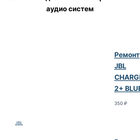
аудио систем
Ремонт
JBL
CHARG
2+ BLU
350
₽
JBL