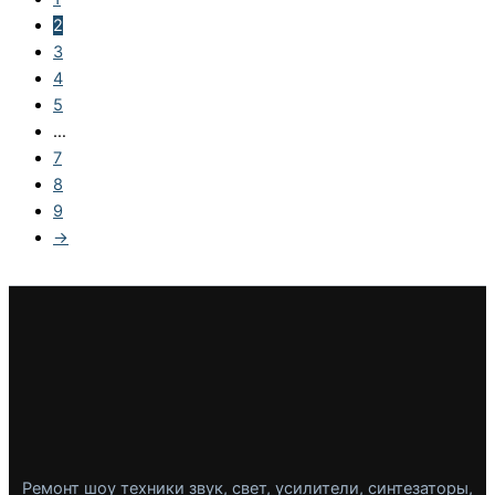
2
3
4
5
…
7
8
9
→
Ремонт шоу техники звук, свет, усилители, синтезаторы,