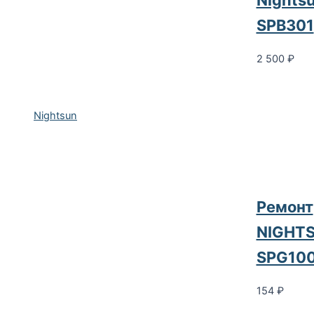
SPB301
2 500
₽
Nightsun
Ремонт
NIGHT
SPG10
154
₽