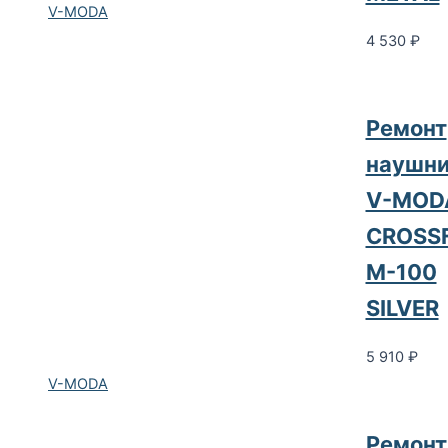
V-MODA
4 530
₽
Ремонт
наушни
V-MOD
CROSS
M-100
SILVER
5 910
₽
V-MODA
Ремонт