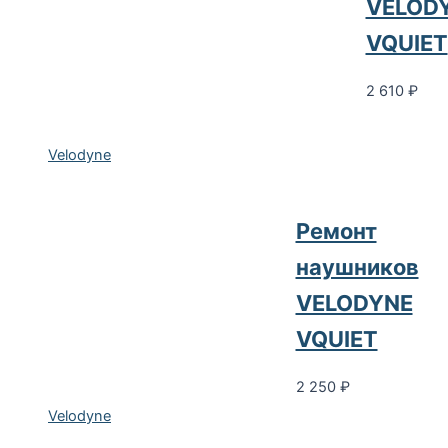
VELOD
VQUIET
2 610
₽
Velodyne
Ремонт
наушников
VELODYNE
VQUIET
2 250
₽
Velodyne