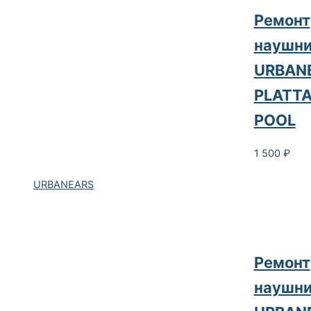
Ремонт
наушни
URBAN
PLATT
POOL
1 500
₽
URBANEARS
Ремонт
наушни