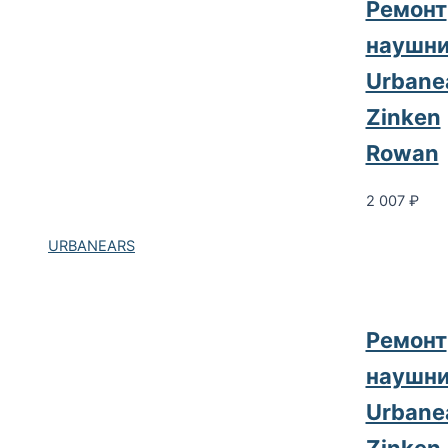
Ремонт
наушни
Urbane
Zinken
Rowan
2 007
₽
URBANEARS
Ремонт
наушни
Urbane
Zinken