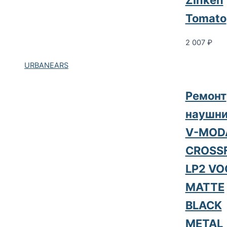
Tomato
2 007
₽
URBANEARS
Ремонт
наушни
V-MOD
CROSS
LP2 VO
MATTE
BLACK
METAL