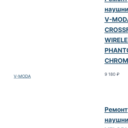
наушни
V-MOD
CROSS
WIRELE
PHANT
CHROM
9 180
₽
V-MODA
Ремонт
наушни