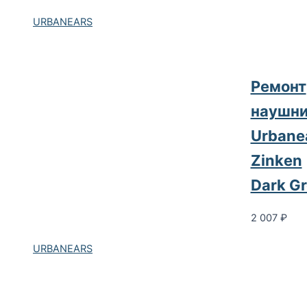
URBANEARS
Ремонт
наушни
Urbane
Zinken
Dark G
2 007
₽
URBANEARS