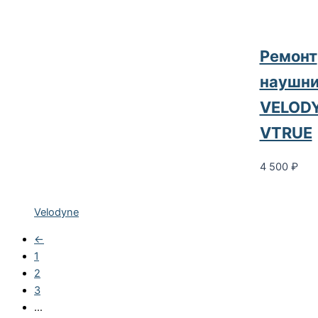
Ремонт
наушни
VELOD
VTRUE
4 500
₽
Velodyne
←
1
2
3
…